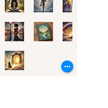
Provisiones para tus
pensamientos
kateb@kshunnar.com