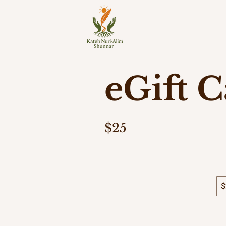
eGift 
$25
$