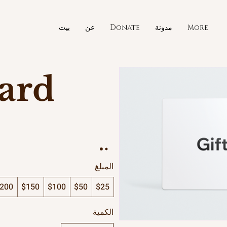
More
مدونة
Donate
عن
بيت
Card
المبلغ
200
$150
$100
$50
$25
الكمية