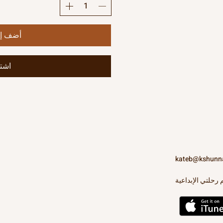
أضف إل
اشتر
kateb@kshunn
 رحلتي الإبداعية