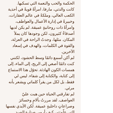
الحكمة والحب والنعمة التي تسكبها.
كانت والدتي، مارفا، امرأةً قويةً في أحذية
الكعب العالي، وملكةً في عالم العقارات،
وخبيرةً في إدارة الأعمال والعواطف،
وامرأةً ذات روحانيةٍ عميقة. لم يكن لديها
أصدقاءٌ كثيرون، لكن وجودها كان يملأ
المكان. مثلها، وجدتُ الراحة في العزلة،
والقوة في الكلمات، والهدف في إسعاد
الآخرين.
لم أكن أسمع دائمًا وسط الحشود، لكنني
كنت دائمًا أصغي إلى الريح، إلى الماء، إلى
همسات الكون الهادئة. تحوّل هذا الاستماع
إلى كتابة، والكتابة إلى شفاء. ليس لي
فقط، بل لكل من يقرأ كلماتي ويشعر بأنه
مرئي.
لم تفارقني الحياة حين هبت عليّ
العواصف. لقد مررتُ بآلامٍ وخسائرَ
وصراعاتٍ داخليةٍ عميقة. لكن الأيدي نفسها
التي علّمتني كيف أرمي صنارة الصيد