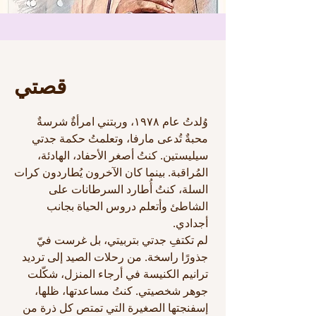
قصتي
وُلدتُ عام ١٩٧٨، وربتني امرأةٌ شرسةٌ
محبةٌ تُدعى مارفا، وتعلمتُ حكمة جدتي
سيليستين. كنتُ أصغر الأحفاد، الهادئة،
المُراقبة. بينما كان الآخرون يُطاردون كرات
السلة، كنتُ أُطارد السرطانات على
الشاطئ وأتعلم دروس الحياة بجانب
أجدادي.
لم تكتفِ جدتي بتربيتي، بل غرست فيّ
جذورًا راسخة. من رحلات الصيد إلى ترديد
ترانيم الكنيسة في أرجاء المنزل، شكّلت
جوهر شخصيتي. كنتُ مساعدتها، ظلها،
إسفنجتها الصغيرة التي تمتص كل ذرة من