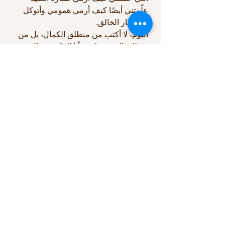
علّمتني أيضًا كيف أرمي همومي وأتوكل
على تيار الخالق.
اليوم، لا أكتب من منطلق الكمال، بل من
منطلق التجربة. كنتُ أنا المكسور، الخفي،
الذي يسأل عن السبب. وكنتُ أيضًا من
استمر، وتمسكتُ، واخترتُ الفرح على أي
حال.
هذه قصتي. قصة تُكتب مع كل شروق
شمس، ومع كل بادرة طيبة، ومع كل نفس
امتنان.
اتصال
أبحث دائمًا عن فرص جديدة ومثيرة. هيا
نتواصل.